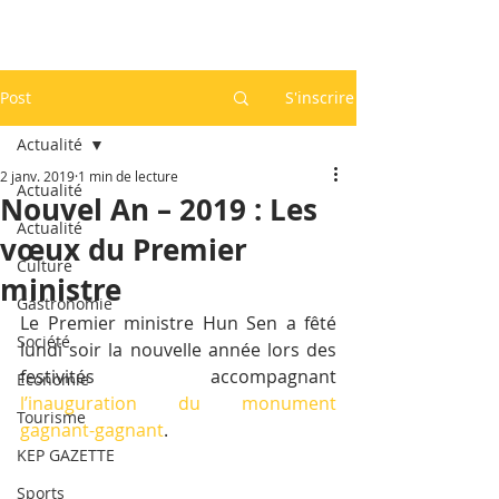
Post
S'inscrire
Actualité
2 janv. 2019
1 min de lecture
Actualité
Nouvel An – 2019 : Les
Actualité
vœux du Premier
Culture
ministre
Gastronomie
Le Premier ministre Hun Sen a fêté 
Société
lundi soir la nouvelle année lors des 
festivités accompagnant 
Economie
l’inauguration du monument 
Tourisme
gagnant-gagnant
.
KEP GAZETTE
Sports