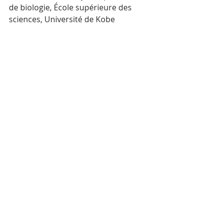
de biologie, École supérieure des 
sciences, Université de Kobe
(1) La mycohétérotrophie est une 
relation symbiotique qui s’établit entre 
certains types de plantes, des 
champignons et des arbres voisins, dans 
laquelle la plante obtient tout ou partie 
de ses nutriments en établissant un 
réseau mycorhizien avec le champignon 
plutôt que par la photosynthèse
Posts récents
Voir tout