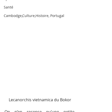
Santé
Cambodge,Culture,Histoire, Portugal
Lecanorchis vietnamica du Bokor
On n’en recense qu’une petite  