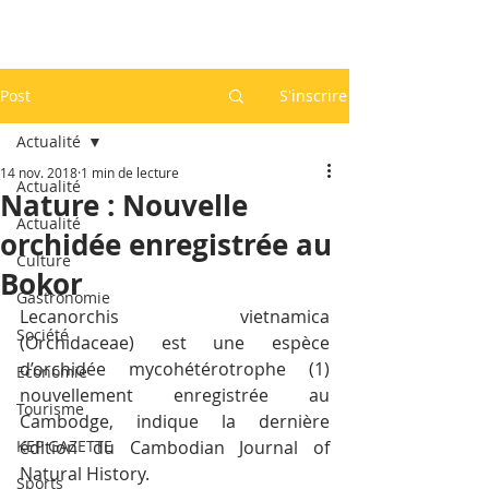
Post
S'inscrire
Actualité
14 nov. 2018
1 min de lecture
Actualité
Nature : Nouvelle
Actualité
orchidée enregistrée au
Culture
Bokor
Gastronomie
Lecanorchis vietnamica 
Société
(Orchidaceae) est une espèce 
d’orchidée mycohétérotrophe (1) 
Economie
nouvellement enregistrée au 
Tourisme
Cambodge, indique la dernière 
KEP GAZETTE
édition du Cambodian Journal of 
Natural History.
Sports