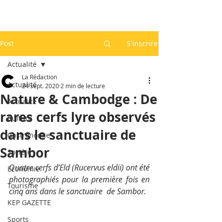
Post
S'inscrire
Actualité
La Rédaction
Actualité
24 sept. 2020
2 min de lecture
Nature & Cambodge : De
Actualité
rares cerfs lyre observés
Culture
dans le sanctuaire de
Gastronomie
Sambor
Société
Quatre cerfs d’Eld (Rucervus eldii) ont été 
Economie
photographiés pour la première fois en 
Tourisme
cinq ans dans le sanctuaire  de Sambor.
KEP GAZETTE
Sports