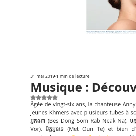
31 mai 2019
1 min de lecture
Musique : Décou
Noté NaN étoiles sur 5.
Âgée de vingt-six ans, la chanteuse Anny
jeunes Khmers avec plusieurs tubes à son 
អ្នកណា (Bes Dong Som Rab Neak Na​), មនុស្
Vor), មិត្តអូនទេ (Met Oun Te) et bien 