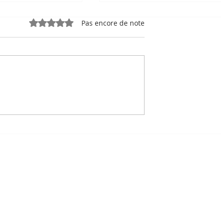
Noté 0 étoile sur 5.
Pas encore de note
e, sport-roi à
Bou Meng : le peintre qu
 Stade
a survécu en dessinant 
 de Phnom
visage de ses bourreaux
Un des sept survivants 
Tuol Sleng