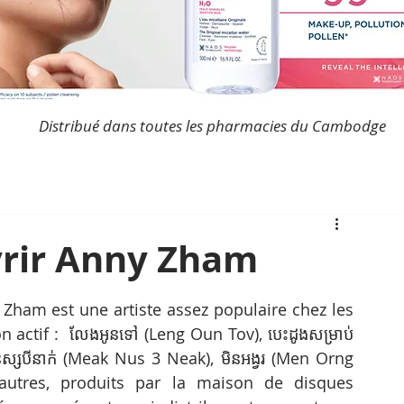
Distribué dans toutes les pharmacies du Cambodge
vrir Anny Zham
 Zham est une artiste assez populaire chez les 
actif :  លែងអូនទៅ (Leng Oun Tov), បេះដូងសម្រាប់
សបីនាក់ (Meak Nus 3 Neak), មិនអង្វរ​ (Men Orng 
d’autres, produits par la maison de disques 