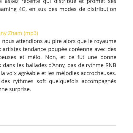
té assez récente qui distribue et promet ses 
treaming 4G, en sus des modes de distribution 
nny Zham (mp3) 
s nous attendions au pire alors que le royaume 
x artistes tendance poupée coréenne avec des 
upeuses et mélo. Non, et ce fut une bonne 
ux dans les ballades d’Anny, pas de rythme RNB 
 la voix agréable et les mélodies accrocheuses. 
c des rythmes soft quelquefois accompagnés 
nne surprise.