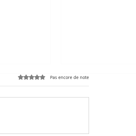
Noté 0 étoile sur 5.
Pas encore de note
e, sport-roi à
Bou Meng : le peintre qu
 Stade
a survécu en dessinant 