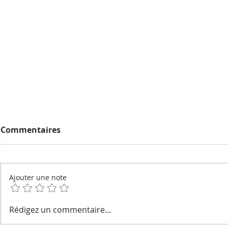
Commentaires
Ajouter une note
Geckos devins, esprits du
La pétanqu
Rédigez un commentaire...
foyer et noms secrets :
l'ombre du