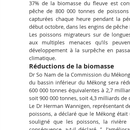
37% de la biomasse du fleuve est const
pêche de 800 000 tonnes de poissons 
capturées chaque heure pendant la pé
début octobre, dans les engins de pêche i
Les poissons migrateurs sur de longues 
aux multiples menaces qu’ils peuven
développement à la surpêche en passant
climatique.
Réductions de la biomasse
Dr So Nam de la Commission du Mékong a
du bassin inférieur du Mékong sera rédu
600 000 tonnes équivalentes à 2,7 milliar
soit 900 000 tonnes, soit 4,3 milliards de 
Le Dr Herman Wannigen, représentant de 
poissons, a déclaré que le Mékong était 
souligné que les poissons, la rivière 
conséquence, a-t-il déclaré, ”…l’amélior