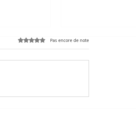
Noté 0 étoile sur 5.
Pas encore de note
e, sport-roi à
Bou Meng : le peintre qu
 Stade
a survécu en dessinant 
 de Phnom
visage de ses bourreaux
Un des sept survivants 
Tuol Sleng