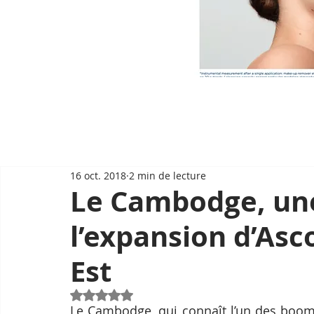
16 oct. 2018
2 min de lecture
Le Cambodge, une
l’expansion d’Asc
Est
Noté NaN étoiles sur 5.
Le Cambodge, qui connaît l’un des booms