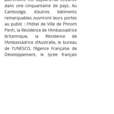
dans une cinquantaine de pays. Au 
Cambodge, d’autres bâtiments 
remarquables ouvriront leurs portes 
au public : l’Hôtel de Ville de Phnom 
Penh, la Résidence de l’Ambassadrice 
britannique, la Résidence de 
l’Ambassadrice d’Australie, le bureau 
de l’UNESCO, l’Agence Française de 
Développement, le lycée français 
René Descartes, l’Université Royale 
des Beaux-Arts, la Conservation 
d’Angkor à Siem Reap ainsi que le 
Raffles Royal à Phnom Penh et le 
Raffles Grand Angkor à Siem Reap.
Les horaires et les modalités de visite 
sont établis par chaque institution. Ils 
sont consultables sur la page 
Facebook Heritage Day in Cambodia 