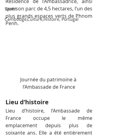
Résidence de l’Ambassadrice, ainsi 
que son parc de 4,5 hectares, l’un des 
Santé
plus grands espaces verts de Phnom 
Cambodge,Culture,Histoire, Portugal
Penh.
Journée du patrimoine à 
l’Ambassade de France
Lieu d’histoire
Lieu d’histoire, l’Ambassade de 
France occupe le même 
emplacement depuis plus de 
soixante ans. Elle a été entièrement 