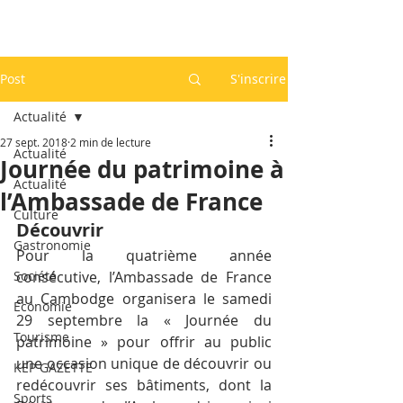
Post
S'inscrire
Actualité
27 sept. 2018
2 min de lecture
Actualité
Journée du patrimoine à
Actualité
l’Ambassade de France
Culture
Découvrir
Gastronomie
Pour la quatrième année 
Société
consécutive, l’Ambassade de France 
au Cambodge organisera le samedi 
Economie
29 septembre la « Journée du 
Tourisme
patrimoine » pour offrir au public 
une occasion unique de découvrir ou 
KEP GAZETTE
redécouvrir ses bâtiments, dont la 
Sports