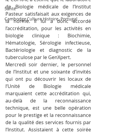
de Biologie médicale de l’Institut 
Santé
Pasteur satisfaisait aux exigences de 
Cambodge,Culture,Histoire, Portugal
la norme. Il lui a donc accordé 
l’accréditation, pour les activités en 
biologie clinique : Biochimie, 
Hématologie, Sérologie infectieuse, 
Bactériologie et diagnostic de la 
tuberculose par le GenXpert.
Mercredi soir dernier, le personnel 
de l’Institut et une soixante d’invités 
qui ont pu découvrir les locaux de 
l’Unité de Biologie médicale 
marquaient cette accréditation qui, 
au-delà de la reconnaissance 
technique, est une belle opération 
pour le prestige et la reconnaissance 
de la qualité des services fournis par 
l’Institut. Assistaient à cette soirée 