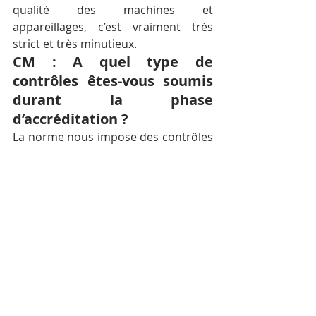
qualité des machines et 
appareillages, c’est vraiment très 
strict et très minutieux.
CM : A quel type de 
contrôles êtes-vous soumis 
durant la phase 
d’accréditation ?
La norme nous impose des contrôles 
qualité très fréquents. Dans le cadre 
de notre demande d’accréditation, 
nous avons des contrôles en interne 
et en externe. Nous avons dû faire 
des analyses ‘’en aveugle’’ pour tester 
nos compétence. Cela veut dire que 
nous devions procéder à une analyse 
d’échantillons dont nous ne 
connaissons pas la composition. Nos 
conclusions seront ensuite 