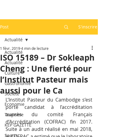
Post
S'inscrire
Actualité
1 févr. 2019
4 min de lecture
Actualité
ISO 15189 – Dr Sokleaph
Actualité
Cheng : Une fierté pour
Culture
l’Institut Pasteur mais
Gastronomie
aussi pour le Ca
Société
L’Institut Pasteur du Cambodge s’est 
Economie
porté candidat à l’accréditation 
auprès du comité Français 
Tourisme
d’Accréditation (COFRAC) fin 2017. 
KEP GAZETTE
Suite à un audit réalisé en mai 2018, 
Sports
le COFRAC a estimé que le laboratoire 