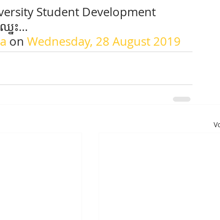
University Student Development 
ឈ្នះ…
ia
 on 
Wednesday, 28 August 2019
Vo