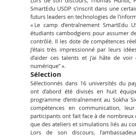
Lors de son discours, Thomas Hundt, P
SmartEdu USDP s’inscrit dans une certain
futurs leaders en technologies de l’infor
« Le camp d’entraînement SmartEdu U
étudiants cambodgiens pour assumer des
contrôlé. Il les dote de compétences rée
J’étais très impressionné par leurs idé
d’aider ces talents et j’ai hâte de voir
numérique” ».
Sélection
Sélectionnés dans 16 universités du pay
ont d’abord été divisés en huit équip
programme d’entraînement au Sokha Siem 
compétences en communication, leur cr
participants ont fait face à de nombreux dé
que des ateliers et simulations liés au
Lors de son discours, l’ambassadeu