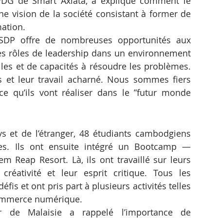
DG de Smart Axiata, a expliqué comment le 
e vision de la société consistant à former de 
mation.
SDP offre de nombreuses opportunités aux 
 rôles de leadership dans un environnement 
lles et de capacités à résoudre les problèmes. 
es et leur travail acharné. Nous sommes fiers 
 ce qu’ils vont réaliser dans le ”futur monde 
s et de l’étranger, 48 étudiants cambodgiens 
es. Ils ont ensuite intégré un Bootcamp — 
Reap Resort. Là, ils ont travaillé sur leurs 
éativité et leur esprit critique. Tous les 
fis et ont pris part à plusieurs activités telles 
 commerce numérique.
r de Malaisie a rappelé l’importance de 