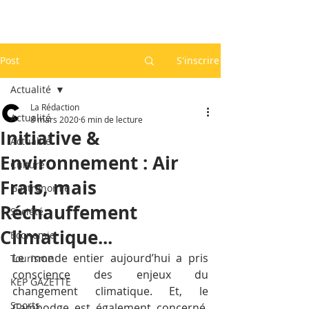
Post
S'inscrire
Actualité
La Rédaction
Actualité
8 mars 2020
6 min de lecture
Initiative &
Actualité
Environnement : Air
Culture
Frais, mais
Gastronomie
Réchauffement
Société
Climatique...
Economie
Le monde entier aujourd’hui a pris 
Tourisme
conscience des enjeux du 
KEP GAZETTE
changement climatique. Et, le 
Sports
Cambodge est également concerné. 