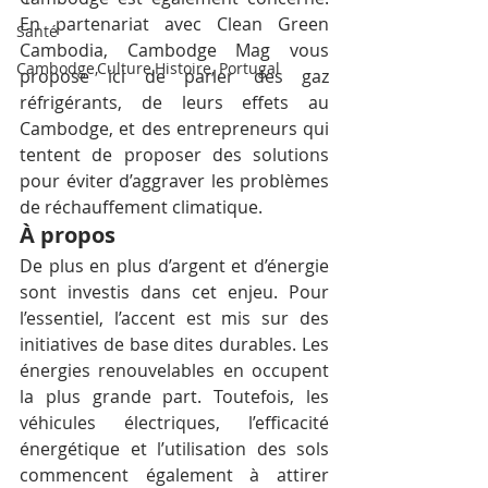
En partenariat avec Clean Green 
Santé
Cambodia, Cambodge Mag vous 
Cambodge,Culture,Histoire, Portugal
propose ici de parler des gaz 
réfrigérants, de leurs effets au 
Cambodge, et des entrepreneurs qui 
tentent de proposer des solutions 
pour éviter d’aggraver les problèmes 
de réchauffement climatique.
À propos
De plus en plus d’argent et d’énergie 
sont investis dans cet enjeu. Pour 
l’essentiel, l’accent est mis sur des 
initiatives de base dites durables. Les 
énergies renouvelables en occupent 
la plus grande part. Toutefois, les 
véhicules électriques, l’efficacité 
énergétique et l’utilisation des sols 
commencent également à attirer 