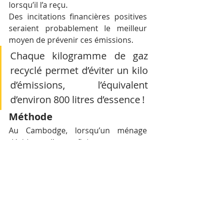
lorsqu’il l’a reçu.
Des incitations financières positives 
seraient probablement le meilleur 
moyen de prévenir ces émissions.
Chaque kilogramme de gaz 
recyclé permet d’éviter un kilo 
d’émissions, l’équivalent 
d’environ 800 litres d’essence !
Méthode
Au Cambodge, lorsqu’un ménage 
décide d’en finir avec un 
réfrigérateur, il ne se rend pas 
directement dans une décharge. Au 
lieu de cela, il va généralement dans 
un magasin d’occasion où un 
technicien tentera de le réparer et de 
le revendre. S’ils ne sont pas en 