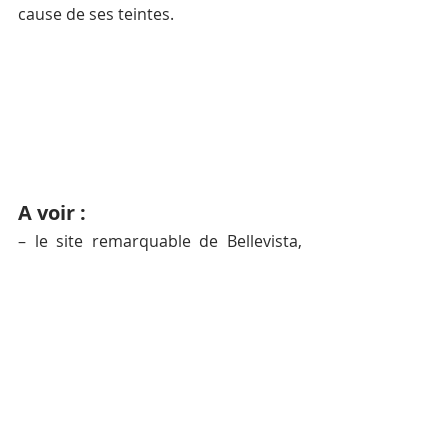
cause de ses teintes.
A voir : 
– le site remarquable de Bellevista, 
panorama qui permet par temps 
clair d’embrasser d’un regard toute la 
cote du Cambodge, depuis la 
frontière de Cochinchine jusqu’à la 
frontière du Siam.
– A 6 km en arrière de Bockor, belle 
cascade : l’eau se précipite dans un 
gouffre de rochers dont on ne peut 