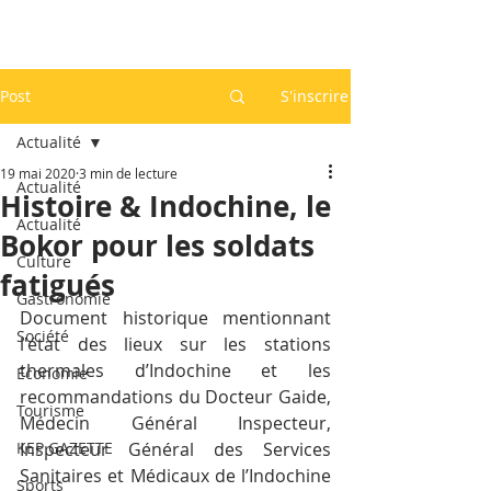
Post
S'inscrire
Actualité
19 mai 2020
3 min de lecture
Actualité
Histoire & Indochine, le
Actualité
Bokor pour les soldats
Culture
fatigués
Gastronomie
Document historique mentionnant 
Société
l'état des lieux sur les stations 
thermales d’Indochine et les 
Economie
recommandations du Docteur Gaide, 
Tourisme
Médecin Général Inspecteur, 
KEP GAZETTE
Inspecteur Général des Services 
Sanitaires et Médicaux de l’Indochine 
Sports