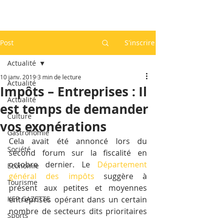
Post
S'inscrire
Actualité
10 janv. 2019
3 min de lecture
Actualité
Impôts – Entreprises : Il
Actualité
est temps de demander
Culture
vos exonérations
Gastronomie
Cela avait été annoncé lors du 
Société
second forum sur la fiscalité en 
octobre dernier. Le 
Département 
Economie
général des impôts
 suggère à 
Tourisme
présent aux petites et moyennes 
KEP GAZETTE
entreprises opérant dans un certain 
nombre de secteurs dits prioritaires 
Sports