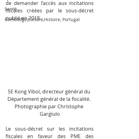
de demander l’accès aux incitations 
Santé
fiscales créées par le sous-décret 
publié en 2018.
Cambodge,Culture,Histoire, Portugal
SE Kong Vibol, directeur général du 
Département général de la fiscalité. 
Photographie par Christophe 
Gargiulo
Le sous-décret sur les incitations 
fiscales en faveur des PME des 