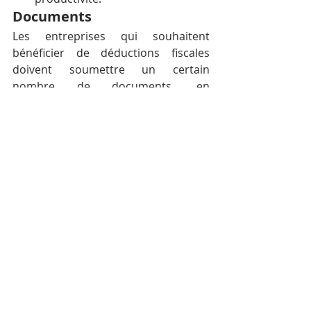
Documents
Les entreprises qui souhaitent 
bénéficier de déductions fiscales 
doivent soumettre un certain 
nombre de documents, en 
l’occurrence : l’acte constitutif, les 
statuts, les licences commerciales, le 
plan d’entreprise et les états 
financiers, les contrats de biens et 
services et le plan de formation du 
personnel. D’autres documents sont 
requis tels les contrats de location et 
certificats de propriété.
Te Taing Por, président de la 
Fédération des associations de 
petites et moyennes entreprises du 
Cambodge (Fasmec), a déclaré à la 
presse locale que la nouvelle 