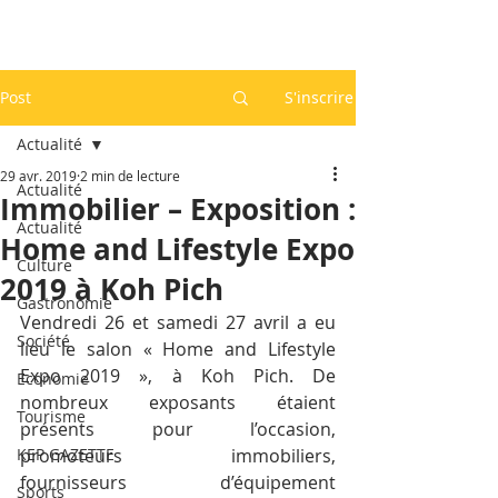
Post
S'inscrire
Actualité
29 avr. 2019
2 min de lecture
Actualité
Immobilier – Exposition :
Actualité
Home and Lifestyle Expo
Culture
2019 à Koh Pich
Gastronomie
Vendredi 26 et samedi 27 avril a eu 
Société
lieu le salon « Home and Lifestyle 
Expo 2019 », à Koh Pich. De 
Economie
nombreux exposants étaient 
Tourisme
présents pour l’occasion, 
KEP GAZETTE
promoteurs immobiliers, 
fournisseurs d’équipement 
Sports