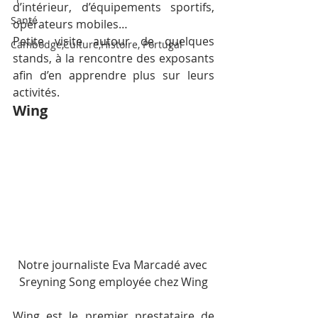
d’intérieur, d’équipements sportifs, 
Santé
opérateurs mobiles…
Petite visite autour de quelques 
Cambodge,Culture,Histoire, Portugal
stands, à la rencontre des exposants 
afin d’en apprendre plus sur leurs 
activités.
Wing
Notre journaliste Eva Marcadé avec 
Sreyning Song employée chez Wing
Wing est le premier prestataire de 