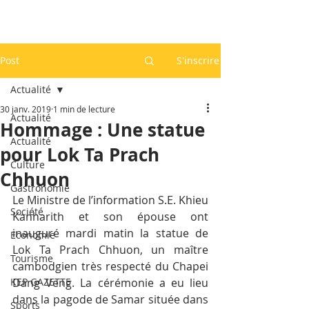
Post
S'inscrire
Actualité
30 janv. 2019
1 min de lecture
Actualité
Hommage : Une statue
Actualité
pour Lok Ta Prach
Culture
Chhuon
Gastronomie
Le Ministre de l’information S.E. Khieu 
Société
Kanharith et son épouse ont 
inauguré mardi matin la statue de 
Economie
Lok Ta Prach Chhuon, un maître 
Tourisme
cambodgien très respecté du Chapei 
KEP GAZETTE
Dang Veng. La cérémonie a eu lieu 
dans la pagode de Samar située dans 
Sports