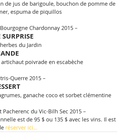
on de jus de barigoule, bouchon de pomme de 
 mer, espuma de piquillos
t Bourgogne Chardonnay 2015 –
 SURPRISE
 herbes du Jardin
IANDE
t artichaut poivrade en escabèche
tris-Querre 2015 –
ESSERT
agrumes, ganache coco et sorbet clémentine
 Pacherenc du Vic-Bilh Sec 2015 –
nnelle est de 95 $ ou 135 $ avec les vins. Il est 
e 
réserver ici…