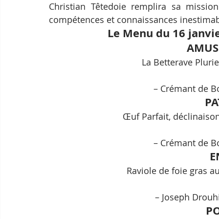
Christian Têtedoie remplira sa missio
compétences et connaissances inestimabl
Le Menu du 16 janvie
AMUS
La Betterave Plurie
– Crémant de Bo
PA
Œuf Parfait, déclinaison
– Crémant de Bo
E
Raviole de foie gras a
– Joseph Drouh
P