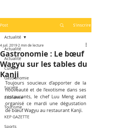
Post
S'inscrire
Actualité
4 juil. 2019
2 min de lecture
Actualité
Gastronomie : Le bœuf
Actualité
Wagyu sur les tables du
Culture
Kanji
Gastronomie
Toujours soucieux d’apporter de la 
Société
nouveauté et de l’exotisme dans ses 
restaurants, le chef Luu Meng avait 
Economie
organisé ce mardi une dégustation 
Tourisme
de bœuf Wagyu au restaurant Kanji.
KEP GAZETTE
Sports