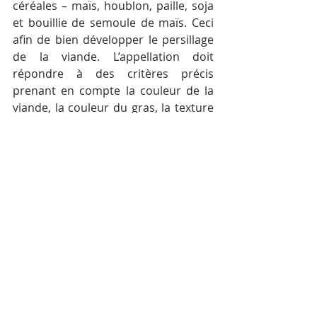
céréales – maïs, houblon, paille, soja 
et bouillie de semoule de maïs. Ceci 
afin de bien développer le persillage 
de la viande. L’appellation doit 
répondre à des critères précis 
prenant en compte la couleur de la 
viande, la couleur du gras, la texture 
et le lustre.
Sushi de bœuf Wagyu
La soirée fut une réussite. Chacun 