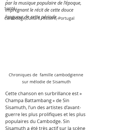
par la musique populaire de l’époque, 
Santé
imprégnant le récit de cette douce 
langueur de cette période...
Cambodge,Culture,Histoire, Portugal
Chroniques de  famille cambodgienne 
sur mélodie de Sisamuth
Cette chanson en surbrillance est » 
Champa Battambang » de Sin 
Sisamuth, l’un des artistes d’avant-
guerre les plus prolifiques et les plus 
populaires du Cambodge. Sin 
Sisamuth a été très actif sur la scène 