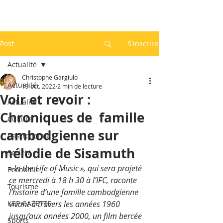
Post
S'inscrire
Actualité
Christophe Gargiulo
Actualité
19 oct. 2022
2 min de lecture
Voir et revoir :
Actualité
Chroniques de famille
Culture
cambodgienne sur
Gastronomie
mélodie de Sisamuth
Société
« In the Life of Music », qui sera projeté 
Economie
ce mercredi à 18 h 30 à l’IFC, raconte 
Tourisme
l’histoire d’une famille cambodgienne 
KEP GAZETTE
vivant à travers les années 1960 
jusqu’aux années 2000, un film bercée 
Sports