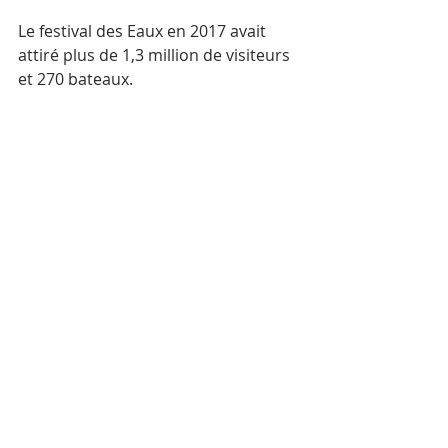
Le festival des Eaux en 2017 avait 
attiré plus de 1,3 million de visiteurs 
et 270 bateaux.
Photographies par Christophe 
Gargiulo
Posts récents
Voir tout