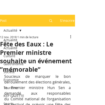
Post
S'inscrire
Actualité
12 nov. 2018
1 min de lecture
Actualité
Fête des Eaux : Le
Actualité
Premier ministre
Culture
souhaite un événement
Gastronomie
”mémorable”
Société
Soucieux de marquer le bon 
Economie
déroulement des élections générales, 
le Premier ministre Hun Sen a 
Tourisme
demandé aux responsables 
KEP GAZETTE
du Comité national de l’organisation 
Sports
du Festival de prévoir une Fête des 