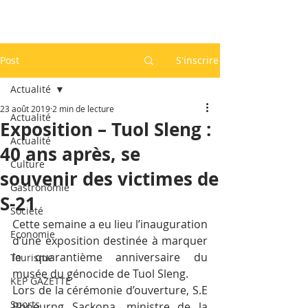
Post
S'inscrire
Actualité
23 août 2019
2 min de lecture
Actualité
Exposition – Tuol Sleng :
Actualité
40 ans après, se
Culture
souvenir des victimes de
Gastronomie
S-21
Société
Cette semaine a eu lieu l’inauguration 
Economie
d’une exposition destinée à marquer 
le quarantième anniversaire du 
Tourisme
musée du génocide de Tuol Sleng.
KEP GAZETTE
Lors de la cérémonie d’ouverture, S.E 
Sports
Phoeurng Sackona, ministre de la 