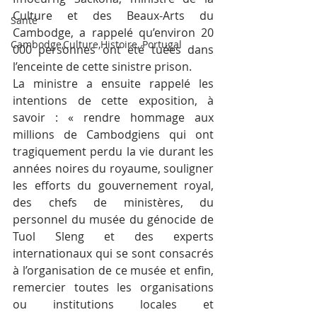
Culture et des Beaux-Arts du 
Santé
Cambodge, a rappelé qu’environ 20 
Cambodge,Culture,Histoire, Portugal
000 personnes ont été tuées dans 
l’enceinte de cette sinistre prison.
La ministre a ensuite rappelé les 
intentions de cette exposition, à 
savoir : « rendre hommage aux 
millions de Cambodgiens qui ont 
tragiquement perdu la vie durant les 
années noires du royaume, souligner 
les efforts du gouvernement royal, 
des chefs de ministères, du 
personnel du musée du génocide de 
Tuol Sleng et des experts 
internationaux qui se sont consacrés 
à l’organisation de ce musée et enfin, 
remercier toutes les organisations 
ou institutions locales et 