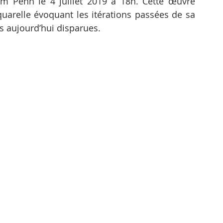
m Penh le 4 juillet 2019 à 18h. Cette œuvre 
arelle évoquant les itérations passées de sa 
es aujourd’hui disparues.