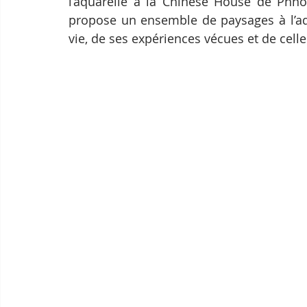
l’aquarelle à la Chinese House de Phno
propose un ensemble de paysages à l’aqu
vie, de ses expériences vécues et de cell