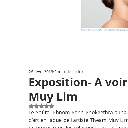
26 févr. 2019
2 min de lecture
Exposition- A voi
Muy Lim
Noté NaN étoiles sur 5.
Le Sofitel Phnom Penh Phokeethra a inau
d’art en laque de l’artiste Theam Muy Lim.
peintures murales religieuses des pago