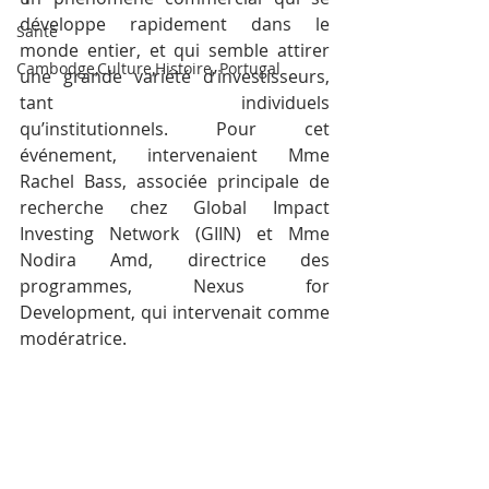
développe rapidement dans le 
Santé
monde entier, et qui semble attirer 
Cambodge,Culture,Histoire, Portugal
une grande variété d’investisseurs, 
tant individuels 
qu’institutionnels. Pour cet 
événement, intervenaient Mme 
Rachel Bass, associée principale de 
recherche chez Global Impact 
Investing Network (GIIN) et Mme 
Nodira Amd, directrice des 
programmes, Nexus for 
Development, qui intervenait comme 
modératrice.