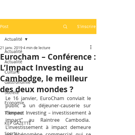
Post
S'inscrire
Actualité
21 janv. 2019
4 min de lecture
Actualité
Eurocham – Conférence :
Actualité
L’Impact Investing au
Culture
Cambodge, le meilleur
Gastronomie
des deux mondes ?
Société
Le 16 janvier, EuroCham conviait le 
Economie
public à un déjeuner-causerie sur 
l”Impact Investing – investissement à 
Tourisme
impact” au Raintree Cambodia.  
KEP GAZETTE
L’investissement à impact demeure 
Sports
un phénomène commercial qui se 