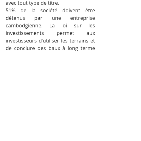
avec tout type de titre.
51% de la société doivent être 
détenus par une entreprise 
cambodgienne. La loi sur les 
investissements permet aux 
investisseurs d’utiliser les terrains et 
de conclure des baux à long terme 
d’une durée maximale de 50 ans 
renouvelable. Une fois acquis, 
l’immeuble peut être loué à une 
autre entreprise crée cette fois-ci par 
une société étrangère. Cette 
méthode peut être utile pour séparer 
les aspects fonciers et commerciaux 
d’une entreprise. Elle permet à la 
partie étrangère d’exercer un 
contrôle à long terme sur le terrain 
car le terrain ne peut être alors 
vendu sans son consentement. Cette 