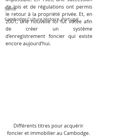
de lois et de régulations ont permis 
Santé
le retour à la propriété privée. Et, en 
Cambodge,Culture,Histoire, Portugal
2001, une nouvelle loi fut votée afin 
de créer un système 
d’enregistrement foncier qui existe 
encore aujourd’hui.
Différents titres pour acquérir 
foncier et immobilier au Cambodge. 