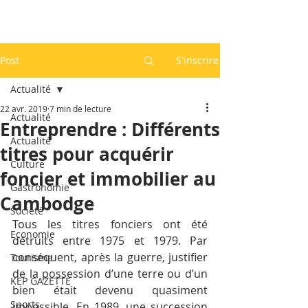
Post
S'inscrire
Actualité
22 avr. 2019
7 min de lecture
Actualité
Entreprendre : Différents
Actualité
titres pour acquérir
Culture
foncier et immobilier au
Gastronomie
Cambodge
Société
Tous les titres fonciers ont été 
Economie
détruits entre 1975 et 1979. Par 
conséquent, après la guerre, justifier 
Tourisme
de la possession d’une terre ou d’un 
KEP GAZETTE
bien était devenu quasiment 
Sports
impossible. En 1989, une succession 