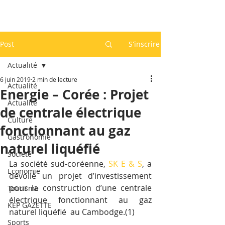
Post
S'inscrire
Actualité
6 juin 2019
2 min de lecture
Actualité
Energie – Corée : Projet
Actualité
de centrale électrique
Culture
fonctionnant au gaz
Gastronomie
naturel liquéfié
Société
La société sud-coréenne, 
SK E & S
, a 
Economie
dévoilé un projet d’investissement 
pour la construction d’une centrale 
Tourisme
électrique fonctionnant au gaz 
KEP GAZETTE
naturel liquéfié  au Cambodge.(1)
Sports