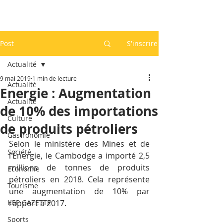
Post
S'inscrire
Actualité
9 mai 2019
1 min de lecture
Actualité
Energie : Augmentation
Actualité
de 10% des importations
Culture
de produits pétroliers
Gastronomie
Selon le ministère des Mines et de 
Société
l’Énergie, le Cambodge a importé 2,5 
millions de tonnes de produits 
Economie
pétroliers en 2018. Cela représente 
Tourisme
une augmentation de 10% par 
KEP GAZETTE
rapport à 2017.
Sports