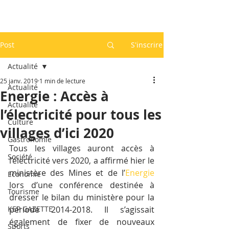
Post
S'inscrire
Actualité
25 janv. 2019
1 min de lecture
Actualité
Energie : Accès à
Actualité
l’électricité pour tous les
Culture
villages d’ici 2020
Gastronomie
Tous les villages auront accès à 
Société
l’électricité vers 2020, a affirmé hier le 
ministère des Mines et de l’
Energie
Economie
lors d’une conférence destinée à 
Tourisme
dresser le bilan du ministère pour la 
KEP GAZETTE
période 2014-2018. Il s’agissait 
également de fixer de nouveaux 
Sports