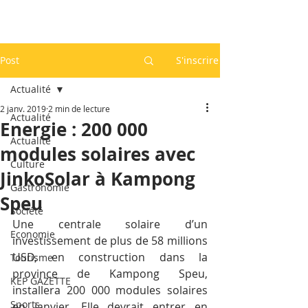
Post
S'inscrire
Actualité
2 janv. 2019
2 min de lecture
Actualité
Energie : 200 000
Actualité
modules solaires avec
Culture
JinkoSolar à Kampong
Gastronomie
Speu
Société
Une centrale solaire d’un 
Economie
investissement de plus de 58 millions 
USD, en construction dans la 
Tourisme
province de Kampong Speu, 
KEP GAZETTE
installera 200 000 modules solaires 
Sports
en janvier. Elle devrait entrer en 