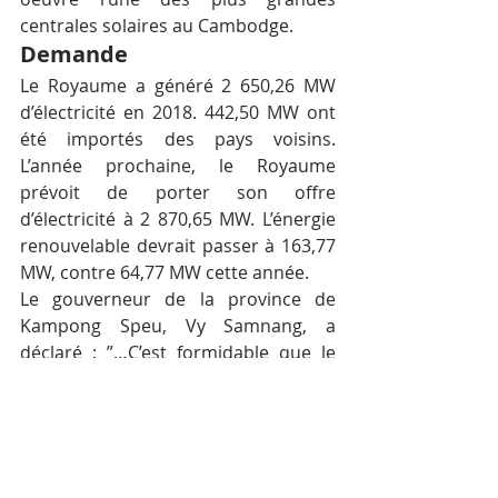
centrales solaires au Cambodge.
Demande
Le Royaume a généré 2 650,26 MW 
d’électricité en 2018. 442,50 MW ont 
été importés des pays voisins. 
L’année prochaine, le Royaume 
prévoit de porter son offre 
d’électricité à 2 870,65 MW. L’énergie 
renouvelable devrait passer à 163,77 
MW, contre 64,77 MW cette année.
Le gouverneur de la province de 
Kampong Speu, Vy Samnang, a 
déclaré : ”…C’est formidable que le 
Cambodge dispose d’une centrale 
solaire. Cela répond non seulement à 
la demande croissante en électricité, 
mais contribue également à la 
protection de l’environnement…”.