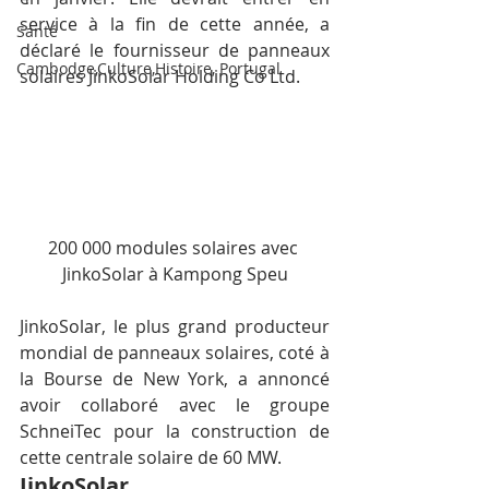
service à la fin de cette année, a 
Santé
déclaré le fournisseur de panneaux 
Cambodge,Culture,Histoire, Portugal
solaires JinkoSolar Holding Co Ltd.
200 000 modules solaires avec 
JinkoSolar à Kampong Speu
JinkoSolar, le plus grand producteur 
mondial de panneaux solaires, coté à 
la Bourse de New York, a annoncé 
avoir collaboré avec le groupe 
SchneiTec pour la construction de 
cette centrale solaire de 60 MW.
JinkoSolar