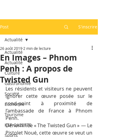
Post
S'inscrire
Actualité
26 août 2019
2 min de lecture
Actualité
En Images – Phnom
Actualité
Penh : A propos de
Culture
Twisted Gun
Gastronomie
Les résidents et visiteurs ne peuvent 
Société
ignorer cette œuvre posée sur le 
rond-point à proximité de 
Economie
l’ambassade de France à Phnom 
Tourisme
Penh.
KEP GAZETTE
Dénommée « The Twisted Gun » — Le 
Pistolet Noué, cette œuvre se veut un 
Sports