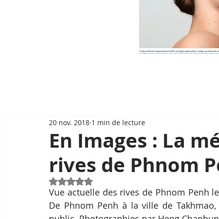
20 nov. 2018
1 min de lecture
En Images : La m
rives de Phnom 
Noté NaN étoiles sur 5.
Vue actuelle des rives de Phnom Penh l
De Phnom Penh à la ville de Takhmao, p
public. Photographies par Heng Chanbu