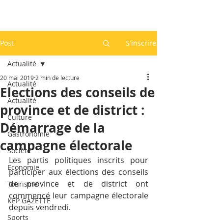
Post
S'inscrire
Actualité
20 mai 2019
2 min de lecture
Actualité
Elections des conseils de
Actualité
province et de district :
Culture
Démarrage de la
Gastronomie
campagne électorale
Société
Les partis politiques inscrits pour 
Economie
participer aux élections des conseils 
de province et de district ont 
Tourisme
commencé leur campagne électorale 
KEP GAZETTE
depuis vendredi.
Sports