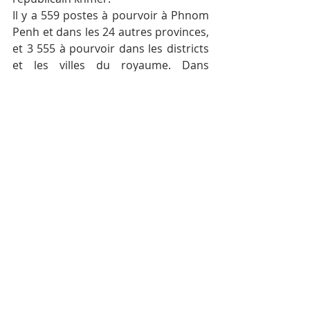
Il y a 559 postes à pourvoir à Phnom 
Penh et dans les 24 autres provinces, 
et 3 555 à pourvoir dans les districts 
et les villes du royaume. Dans 
l’ensemble du pays, 228 bureaux de 
vote seront ouverts aux 11 572 
communes et aux conseillers de 
sangkat habilités à voter lors de ces 
prochaines élections.
Dans le deuxième mandat, les 
conseils municipaux et de district 
comptaient 2 931 membres, les 
conseils provinciaux et municipaux 
(393) et les conseils communaux (11 
459). Lors des dernières élections en 
mai 2014, le Parti du peuple 
cambodgien avait remporté 2 540 
(soit 76,4%) des 3 324 postes à 