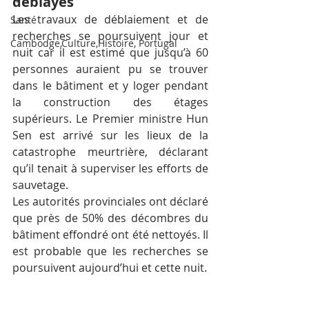
déblayés
Les travaux de déblaiement et de 
Santé
recherches se poursuivent jour et 
Cambodge,Culture,Histoire, Portugal
nuit car il est estimé que jusqu’à 60 
personnes auraient pu se trouver 
dans le bâtiment et y loger pendant 
la construction des étages 
supérieurs. Le Premier ministre Hun 
Sen est arrivé sur les lieux de la 
catastrophe meurtrière, déclarant 
qu’il tenait à superviser les efforts de 
sauvetage.
Les autorités provinciales ont déclaré 
que près de 50% des décombres du 
bâtiment effondré ont été nettoyés. Il 
est probable que les recherches se 
poursuivent aujourd’hui et cette nuit.