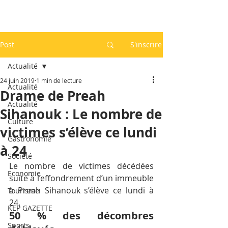
Post
S'inscrire
Actualité
24 juin 2019
1 min de lecture
Actualité
Drame de Preah
Actualité
Sihanouk : Le nombre de
Culture
victimes s’élève ce lundi
Gastronomie
à 24
Société
Le nombre de victimes décédées 
Economie
suite à l’effondrement d’un immeuble 
à Preah Sihanouk s’élève ce lundi à 
Tourisme
24.
KEP GAZETTE
50 % des décombres 
Sports