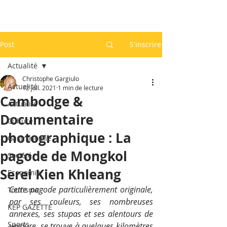
Post
S'inscrire
Actualité
Christophe Gargiulo
Actualité
12 juil. 2021
1 min de lecture
Cambodge &
Actualité
Documentaire
Culture
photographique : La
Gastronomie
pagode de Mongkol
Société
Serei Kien Khleang
Economie
Cette pagode particulièrement originale, 
Tourisme
par ses couleurs, ses nombreuses 
KEP GAZETTE
annexes, ses stupas et ses alentours de 
Sports
verdure, se trouve à quelques kilomètres 