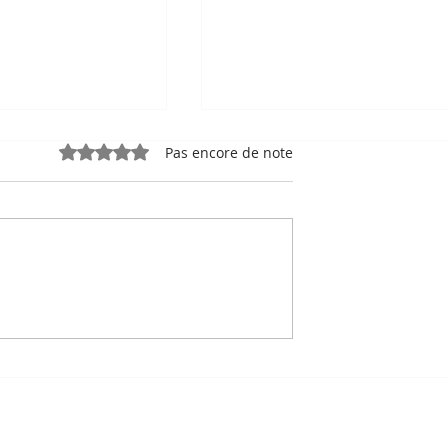
Noté 0 étoile sur 5.
Pas encore de note
e, sport-roi à
Bou Meng : le peintre qu
 Stade
a survécu en dessinant 
 de Phnom
visage de ses bourreaux
Un des sept survivants 
Tuol Sleng