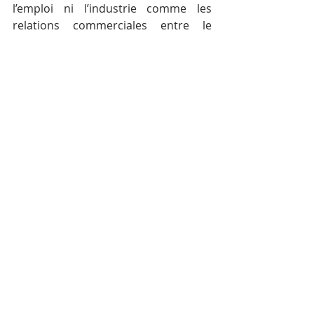
l’emploi ni l’industrie comme les 
relations commerciales entre le 
Cambodge et les Etats-Unis ou 
l’Union européenne. C’est ainsi que le 
Cambodge est passé d’une approche 
économique plus équilibrée et 
diversifiée à une approche plus 
dépendante de la Chine.”
Avec C. Nika – AKP Phnom Penh, avril 
2019 —
Posts récents
Voir tout