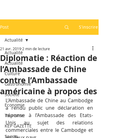
Post
S'inscrire
Actualité
21 avr. 2019
2 min de lecture
Actualité
Diplomatie : Réaction de
Actualité
l’Ambassade de Chine
Culture
contre l’Ambassade
Gastronomie
américaine à propos des
Société
L’Ambassade de Chine au Cambodge 
Economie
a rendu public une déclaration en 
réponse à l’Ambassade des Etats-
Tourisme
Unis au sujet des relations 
KEP GAZETTE
commerciales entre le Cambodge et 
Sports
les deux pays.