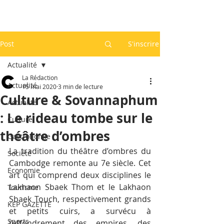
Post
S'inscrire
Actualité
La Rédaction
Actualité
15 mai 2020
3 min de lecture
Culture & Sovannaphum
Actualité
: Le rideau tombe sur le
Culture
théâtre d’ombres
Gastronomie
La tradition du théâtre d’ombres du 
Société
Cambodge remonte au 7e siècle. Cet 
Economie
art qui comprend deux disciplines le 
Lakhaon Sbaek Thom et le Lakhaon 
Tourisme
Sbaek Touch, respectivement grands 
KEP GAZETTE
et petits cuirs, a survécu à 
Sports
l’effondrement des empires, des 