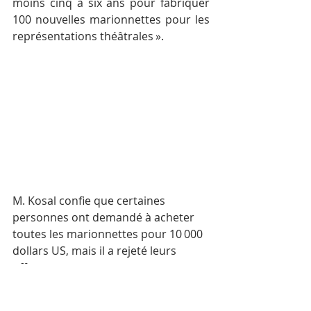
moins cinq à six ans pour fabriquer 
100 nouvelles marionnettes pour les 
représentations théâtrales ».
M. Kosal confie que certaines 
personnes ont demandé à acheter 
toutes les marionnettes pour 10 000 
dollars US, mais il a rejeté leurs 
offres. 
« Je ne veux pas les vendre 
parce que je crains qu’elles ne 