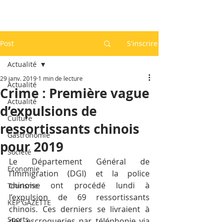
Post
S'inscrire
Actualité
29 janv. 2019
1 min de lecture
Actualité
Crime : Première vague
Actualité
d’expulsions de
Culture
ressortissants chinois
Gastronomie
pour 2019
Société
Le Département Général de 
Economie
l’Immigration (DGI) et la police 
chinoise ont procédé lundi à 
Tourisme
l’expulsion de 69 ressortissants 
KEP GAZETTE
chinois. Ces derniers se livraient à 
Sports
des escroqueries par téléphonie via 