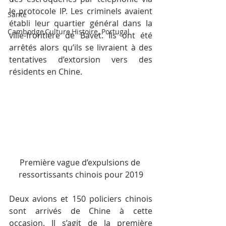
le protocole IP. Les criminels avaient 
Santé
établi leur quartier général dans la 
Cambodge,Culture,Histoire, Portugal
ville-frontière de Bavet. Ils ont été 
arrêtés alors qu’ils se livraient à des 
tentatives d’extorsion vers des 
résidents en Chine.
Première vague d’expulsions de 
ressortissants chinois pour 2019
Deux avions et 150 policiers chinois 
sont arrivés de Chine à cette 
occasion. Il s’agit de la première 