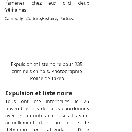
ramener chez eux d’ici deux 
Santé
semaines.
Cambodge,Culture,Histoire, Portugal
Expulsion et liste noire pour 235 
criminels chinois. Photographie 
Police de Takéo
Expulsion et liste noire
Tous ont été interpellés le 26 
novembre lors de raids coordonnés 
avec les autorités chinoises. Ils sont 
actuellement dans un centre de 
détention en attendant d’être 