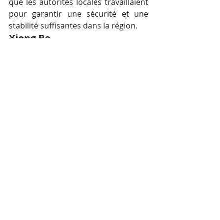
que les autorités locales travaillaient 
pour garantir une sécurité et une 
stabilité suffisantes dans la région.
Xiong Bo
En septembre, l’ambassadeur chinois 
sortant au Cambodge, Xiong Bo, a 
reconnu le taux de criminalité 
croissant parmi les Chinois vivant au 
Cambodge – y compris le trafic de 
drogue, la prostitution et les 
escroqueries en ligne ou par 
téléphone. Il a remercié les autorités 
cambodgiennes pour leurs 
interventions et les arrestations de 
criminels chinois. Xiong Bo avait 
ajouté que la police ne devait pas 
faire d’exception et que les criminels 
chinois au Cambodge devaient être 
traités comme des criminels.