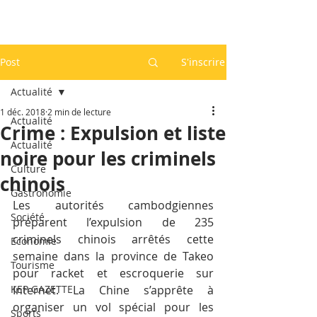
Post
S'inscrire
Actualité
1 déc. 2018
2 min de lecture
Actualité
Crime : Expulsion et liste
Actualité
noire pour les criminels
Culture
chinois
Gastronomie
Les autorités cambodgiennes 
Société
préparent l’expulsion de 235 
criminels chinois arrêtés cette 
Economie
semaine dans la province de Takeo 
Tourisme
pour racket et escroquerie sur 
KEP GAZETTE
Internet. La Chine s’apprête à 
organiser un vol spécial pour les 
Sports