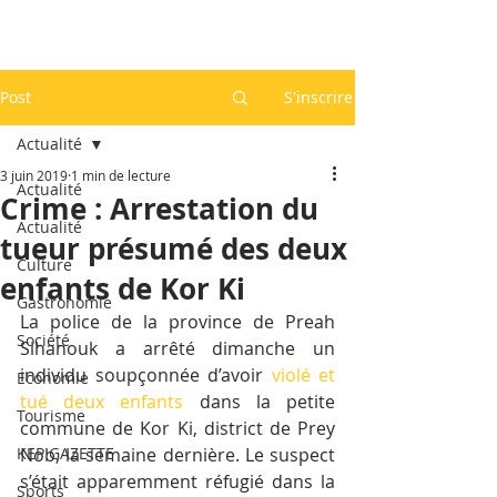
Post
S'inscrire
Actualité
3 juin 2019
1 min de lecture
Actualité
Crime : Arrestation du
Actualité
tueur présumé des deux
Culture
enfants de Kor Ki
Gastronomie
La police de la province de Preah 
Société
Sihanouk a arrêté dimanche un 
individu soupçonnée d’avoir 
violé et 
Economie
tué deux enfants
 dans la petite 
Tourisme
commune de Kor Ki, district de Prey 
KEP GAZETTE
Nob, la semaine dernière. Le suspect 
s’était apparemment réfugié dans la 
Sports