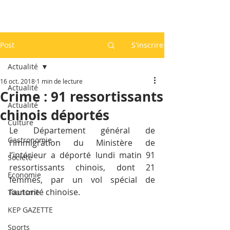
Post
S'inscrire
Actualité
16 oct. 2018
1 min de lecture
Actualité
Crime : 91 ressortissants
Actualité
chinois déportés
Culture
Le Département général de 
Gastronomie
l’immigration du Ministère de 
l’intérieur a déporté lundi matin 91 
Société
ressortissants chinois, dont 21 
Economie
femmes, par un vol spécial de 
l’autorité chinoise.
Tourisme
KEP GAZETTE
Sports