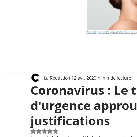
La Rédaction
12 avr. 2020
4 min de lecture
Coronavirus : Le t
d'urgence approuv
justifications
Noté NaN étoiles sur 5.