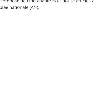
te composé de cinq chapitres et douze articles a 
lée nationale (AN).