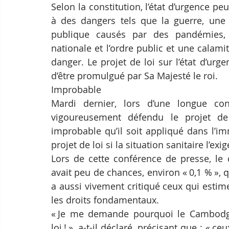
Selon la constitution, l’état d’urgence pe
à des dangers tels que la guerre, une 
publique causés par des pandémies, d
nationale et l’ordre public et une calami
danger. Le projet de loi sur l’état d’u
d’être promulgué par Sa Majesté le roi.
Improbable
Mardi dernier, lors d’une longue con
vigoureusement défendu le projet de l
improbable qu’il soit appliqué dans l’imm
projet de loi si la situation sanitaire l’exige
Lors de cette conférence de presse, le 
avait peu de chances, environ « 0,1 % », que
a aussi vivement critiqué ceux qui estime
les droits fondamentaux.
« Je me demande pourquoi le Cambodge 
loi ! », a-t-il déclaré, précisant que : «