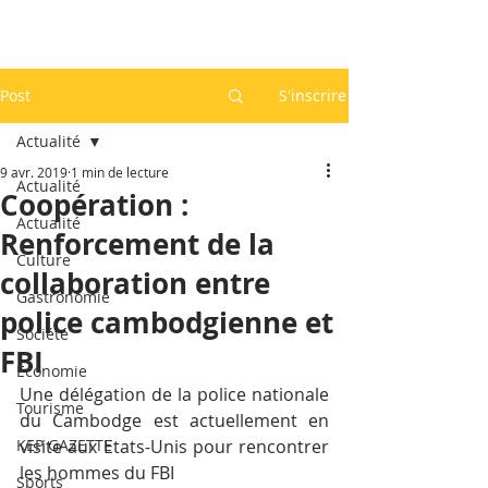
Post
S'inscrire
Actualité
9 avr. 2019
1 min de lecture
Actualité
Coopération :
Actualité
Renforcement de la
Culture
collaboration entre
Gastronomie
police cambodgienne et
Société
FBI
Economie
Une délégation de la police nationale 
Tourisme
du Cambodge est actuellement en 
KEP GAZETTE
visite aux Etats-Unis pour rencontrer 
les hommes du FBI
Sports