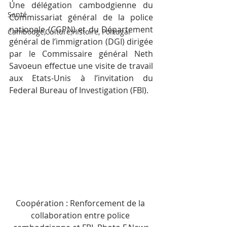
Une délégation cambodgienne du 
Santé
Commissariat général de la police 
nationale (CGPN) et du Département 
Cambodge,Culture,Histoire, Portugal
général de l’immigration (DGI) dirigée 
par le Commissaire général Neth 
Savoeun effectue une visite de travail 
aux Etats-Unis à l’invitation du 
Federal Bureau of Investigation (FBI).
Coopération : Renforcement de la 
collaboration entre police 