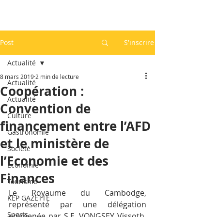
Post
S'inscrire
Actualité
8 mars 2019
2 min de lecture
Actualité
Coopération :
Actualité
Convention de
Culture
financement entre l’AFD
Gastronomie
et le ministère de
Société
l’Economie et des
Economie
Finances
Tourisme
Le Royaume du Cambodge, 
KEP GAZETTE
représenté par une délégation 
Sports
emmenée par S.E. VONGSEY Vissoth, 