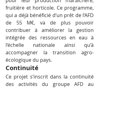
pour leur production maraichère, 
fruitière et horticole. Ce programme, 
qui a déjà bénéficié d’un prêt de l’AFD 
de 55 M€, va de plus pouvoir 
contribuer à améliorer la gestion 
intégrée des ressources en eau à 
l’échelle nationale ainsi qu’à 
accompagner la transition agro-
écologique du pays.
Continuité
Ce projet s’inscrit dans la continuité 
des activités du groupe AFD au 
Cambodge, impliqué de longue date 
dans le soutien au développement de 
l’agriculture et des infrastructures 
tant au niveau urbain que rural. Au-
delà de ces secteurs, l’AFD et sa filiale 
Proparco (dédiée au financement du 
secteur privé) ont au total engagé 