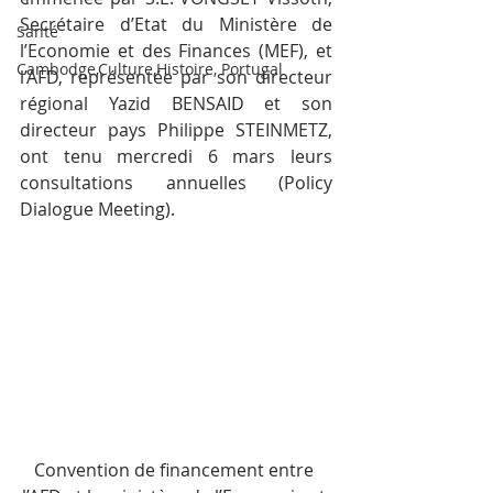
Secrétaire d’Etat du Ministère de 
Santé
l’Economie et des Finances (MEF), et 
Cambodge,Culture,Histoire, Portugal
l’AFD, représentée par son directeur 
régional Yazid BENSAID et son 
directeur pays Philippe STEINMETZ, 
ont tenu mercredi 6 mars leurs 
consultations annuelles (Policy 
Dialogue Meeting).
Convention de financement entre 