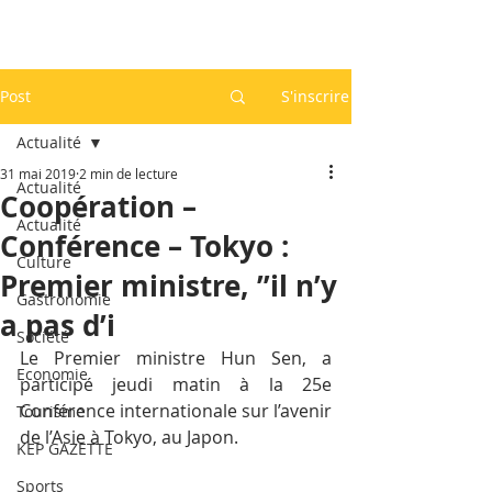
Post
S'inscrire
Actualité
31 mai 2019
2 min de lecture
Actualité
Coopération –
Actualité
Conférence – Tokyo :
Culture
Premier ministre, ”il n’y
Gastronomie
a pas d’i
Société
Le Premier ministre Hun Sen, a 
Economie
participé jeudi matin à la 25e 
Conférence internationale sur l’avenir 
Tourisme
de l’Asie à Tokyo, au Japon.
KEP GAZETTE
Sports