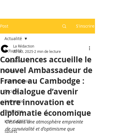
Post
S'inscrire
Actualité
La Rédaction
Actualité
22 oct. 2025
2 min de lecture
Confluences accueille le
Actualité
nouvel Ambassadeur de
Culture
France au Cambodge :
Gastronomie
un dialogue d’avenir
Société
entre innovation et
Economie
diplomatie économique
Tourisme
KEP GAZETTE
C’est dans une atmosphère empreinte 
de convivialité et d’optimisme que 
Sports