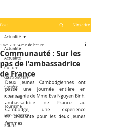
Post
S'inscrire
Actualité
1 avr. 2019
4 min de lecture
Actualité
Communauté : Sur les
Actualité
pas de l’ambassadrice
Culture
de France
Gastronomie
Deux jeunes Cambodgiennes ont 
Société
passé une journée entière en 
compagnie de Mme Eva Nguyen Binh, 
Economie
ambassadrice de France au 
Tourisme
Cambodge, une expérience 
KEP GAZETTE
enrichissante pour les deux jeunes 
femmes.
Sports