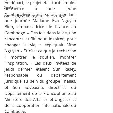
Au départ, le projet était tout simple : 
Santé
permettre à une jeune 
Cambodgienne de suivre pendant 
Cambodge,Culture,Histoire, Portugal
une journée Madame Eva Nguyen 
Binh, ambassadrice de France au 
Cambodge. « Des fois dans la vie, une 
rencontre suffit pour inspirer, pour 
changer la vie, » expliquait Mme 
Nguyen « Et c’est ça que je recherche 
: montrer le soutien, montrer 
l’inspiration. » Les deux invitées de 
jeudi dernier étaient Sun Rasey, 
responsable du département 
juridique au sein du groupe Thalias, 
et Sun Soveasna, directrice du 
Département de la Francophonie au 
Ministère des Affaires étrangères et 
de la Coopération internationale du 
Cambodge.