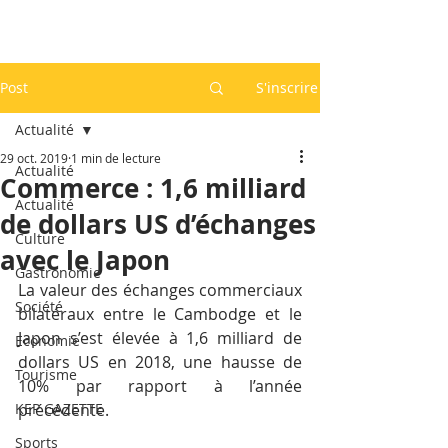
Post
S'inscrire
Actualité
29 oct. 2019
1 min de lecture
Actualité
Commerce : 1,6 milliard
Actualité
de dollars US d’échanges
Culture
avec le Japon
Gastronomie
La valeur des échanges commerciaux 
Société
bilatéraux entre le Cambodge et le 
Japon s’est élevée à 1,6 milliard de 
Economie
dollars US en 2018, une hausse de 
Tourisme
10% par rapport à l’année 
KEP GAZETTE
précédente.
Sports