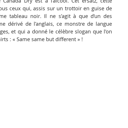
e Canada Dry est à l’alcool. Cet ersatz, cette 
ous ceux qui, assis sur un trottoir en guise de 
e tableau noir. Il ne s’agit à que d’un des 
 dérivé de l’anglais, ce monstre de langue 
es, et qui a donné le célèbre slogan que l’on 
rts : « Same same but different » !