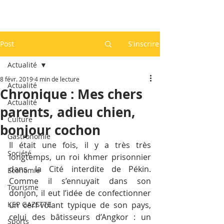
Post
S'inscrire
Actualité
8 févr. 2019
4 min de lecture
Actualité
Chronique : Mes chers
Actualité
parents, adieu chien,
Culture
bonjour cochon
Gastronomie
Il était une fois, il y a très très 
Société
longtemps, un roi khmer prisonnier 
dans la Cité interdite de Pékin. 
Economie
Comme il s’ennuyait dans son 
Tourisme
donjon, il eut l’idée de confectionner 
KEP GAZETTE
un cerf-volant typique de son pays, 
celui des bâtisseurs d’Angkor : un 
Sports