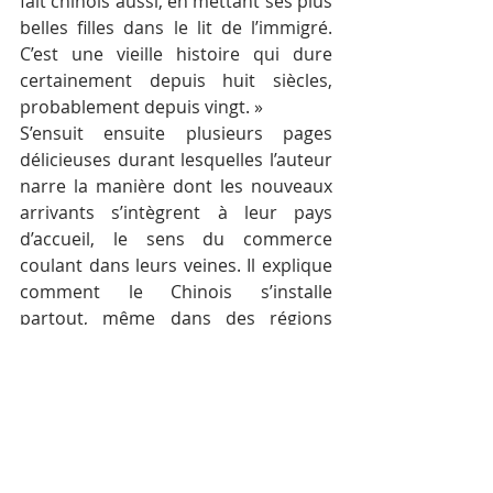
fait chinois aussi, en mettant ses plus 
belles filles dans le lit de l’immigré. 
C’est une vieille histoire qui dure 
certainement depuis huit siècles, 
probablement depuis vingt. »
S’ensuit ensuite plusieurs pages 
délicieuses durant lesquelles l’auteur 
narre la manière dont les nouveaux 
arrivants s’intègrent à leur pays 
d’accueil, le sens du commerce 
coulant dans leurs veines. Il explique 
comment le Chinois s’installe 
partout, même dans des régions 
isolées, presque coupées du monde ; 
comment il s’y reproduit, comment il 
prospère : « Le Chinois est là. Il est là 
chaque fois qu’il le faut, patient, les 
mains diligentes et le ventre 
extensible. »