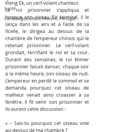
Kleng Ek, un cerf-volant chanteur.
Santé
Le roi prisonnier s’appliqua et 
lorsque son oiseau fût terminé, il le 
Cambodge,Culture,Histoire, Portugal
lança dans les airs et à l’aide de sa 
ficelle, le dirigea au dessus de la 
chambre de l’empereur chinois qui le 
retenait prisonnier. Le cerf-volant 
grondait, terrifiant le roi et sa cour. 
Durant des semaines, le roi khmer 
prisonnier faisait danser, chaque soir 
à la même heure, son oiseau de nuit. 
L’empereur en perdit le sommeil et se 
demanda pourquoi cet oiseau de 
malheur venait ainsi croasser à sa 
fenêtre. Il fit venir son prisonnier et 
ils eurent cette discussion :
« – Sais-tu pourquoi cet oiseau vole 
au-dessus de ma chambre ?