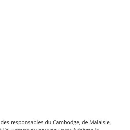
 des responsables du Cambodge, de Malaisie, 
à l’ouverture du nouveau parc à thème le 