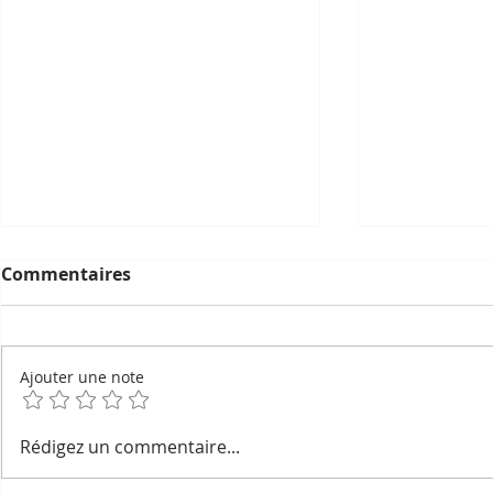
Commentaires
Ajouter une note
Geckos devins, esprits du
La pétanqu
Rédigez un commentaire...
foyer et noms secrets :
l'ombre du