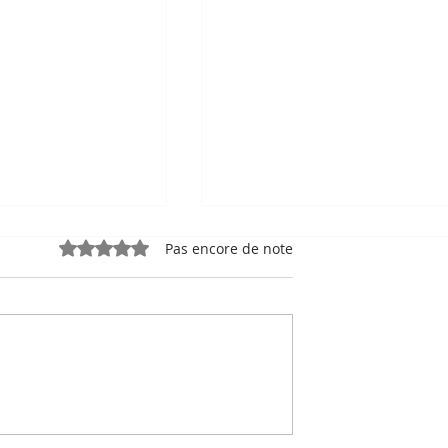
Noté 0 étoile sur 5.
Pas encore de note
e, sport-roi à
Bou Meng : le peintre qu
 Stade
a survécu en dessinant 