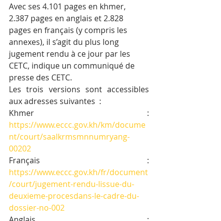
Avec ses 4.101 pages en khmer, 
2.387 pages en anglais et 2.828 
pages en français (y compris les 
annexes), il s’agit du plus long 
jugement rendu à ce jour par les 
CETC, indique un communiqué de 
presse des CETC.
Les trois versions sont accessibles 
aux adresses suivantes  :
Khmer : 
https://www.eccc.gov.kh/km/docume
nt/court/saalkrmsmnnumryang-
00202
Français : 
https://www.eccc.gov.kh/fr/document
/court/jugement-rendu-lissue-du-
deuxieme-procesdans-le-cadre-du-
dossier-no-002
Anglais : 