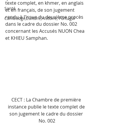
texte complet, en khmer, en anglais 
Santé
et en français, de son jugement 
rendu à l’issue du deuxième procès 
Cambodge,Culture,Histoire, Portugal
dans le cadre du dossier No. 002 
concernant les Accusés NUON Chea 
et KHIEU Samphan.
CECT : La Chambre de première 
instance publie le texte complet de 
son jugement le cadre du dossier 
No. 002