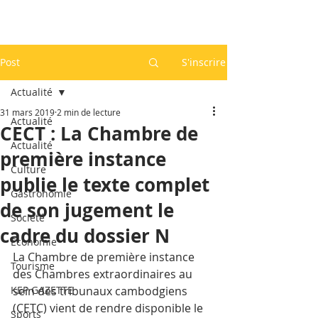
Post
S'inscrire
Actualité
31 mars 2019
2 min de lecture
Actualité
CECT : La Chambre de
Actualité
première instance
Culture
publie le texte complet
Gastronomie
de son jugement le
Société
cadre du dossier N
Economie
La Chambre de première instance 
Tourisme
des Chambres extraordinaires au 
KEP GAZETTE
sein des tribunaux cambodgiens 
(CETC) vient de rendre disponible le 
Sports