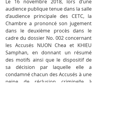
Le 16 novembre 2018, lors d’une 
audience publique tenue dans la salle 
d’audience principale des CETC, la 
Chambre a prononcé son jugement 
dans le deuxième procès dans le 
cadre du dossier No. 002 concernant 
les Accusés NUON Chea et KHIEU 
Samphan, en donnant un résumé 
des motifs ainsi que le dispositif de 
sa décision par laquelle elle a 
condamné chacun des Accusés à une 
peine de réclusion criminelle à 
perpétuité.
Le résumé du jugement est 
disponible sur le site internet des 
CETC icit : 
https://eccc.gov.kh/sites/default/files/
media/20181116%20Summary%20of
%20Judgement%20Case %20002-